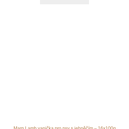
Marp Lamb vanička pro psy s jehněčím – 16x100g