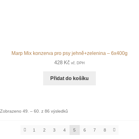
Marp Mix konzerva pro psy jehně+zelenina – 6x400g
428
Kč
vč. DPH
Přidat do košíku
Zobrazeno 49. – 60. z 86 výsledků
1
2
3
4
5
6
7
8