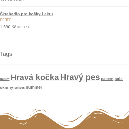
5.00
z 5
Škrabadlo pro kočky Lektu
Hodnocení
1 690
Kč
vč. DPH
5.00
z 5
Tags
Hravý pes
Hravá kočka
sale
pattern
denim
summer
skinny
stripes