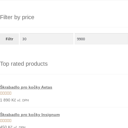
Filter by price
Filtr
Top rated products
Škrabadlo pro kočky Aetas
Hodnocení
1 890
Kč
vč. DPH
5.00
z 5
Škrabadlo pro kočky Insignum
Hodnocení
450
Kč
vč. DPH