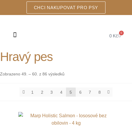
CHCI NAKUPOVAT PRO PSY
0
0
Kč
ŠKRABADLA A DOMEČKY
Hravý pes
Zobrazeno 49. – 60. z 86 výsledků
1
2
3
4
5
6
7
8