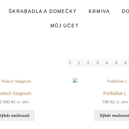
ŠKRABADLA A DOMEČKY
KRMIVA
D
MŮJ ÚČET
1
2
3
4
5
6
elech Stagnum
Polštářek L
2 590
Kč
790
Kč
vč. DPH
vč. DPH
Výběr možností
Výběr možnost