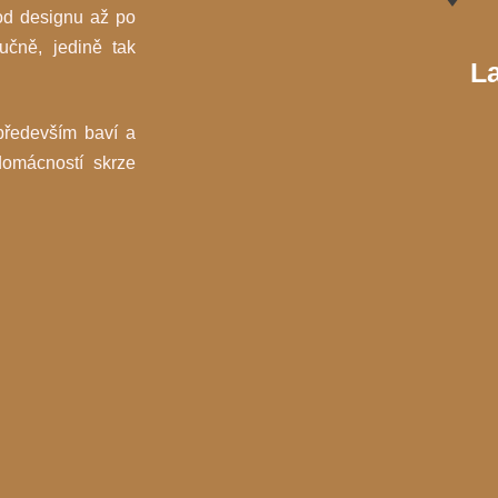
od designu až po
učně, jedině tak
L
především baví a
omácností skrze