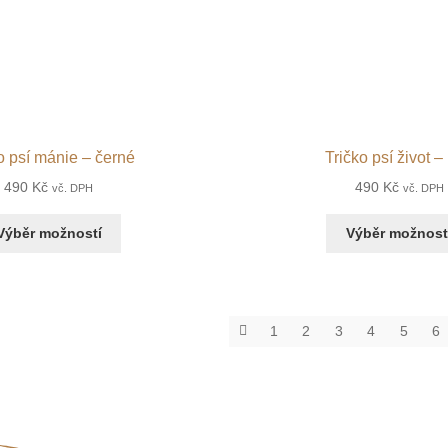
o psí mánie – černé
Tričko psí život – 
490
Kč
490
Kč
vč. DPH
vč. DPH
Výběr možností
Výběr možnost
1
2
3
4
5
6