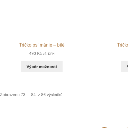
Tričko psí mánie – bílé
Tričk
490
Kč
vč. DPH
Výběr možností
Zobrazeno 73. – 84. z 86 výsledků