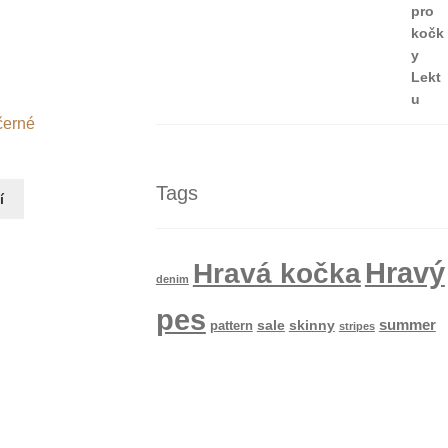
5.00
z 5
černé
Tags
í
Hravý
Hravá kočka
denim
pes
summer
sale
skinny
pattern
stripes