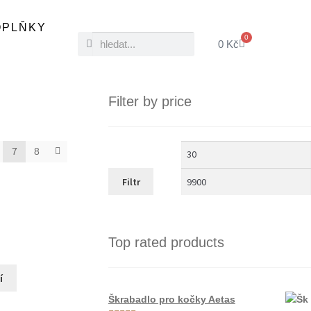
OPLŇKY
0
0
Kč
Filter by price
7
8
Filtr
Top rated products
í
Škrabadlo pro kočky Aetas