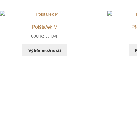
Polštářek M
Př
690
Kč
vč. DPH
Výběr možností
P