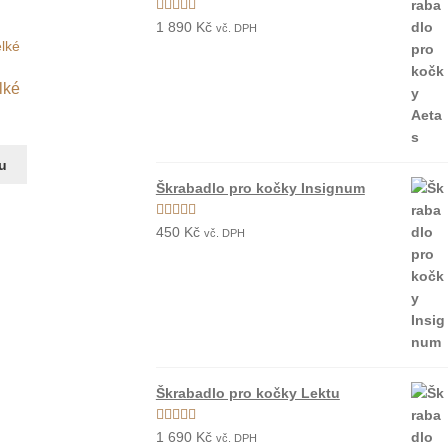
Hodnocení
1 890
Kč
vč. DPH
5.00
z 5
lké
ku
Škrabadlo pro kočky Insignum
Hodnocení
450
Kč
vč. DPH
5.00
z 5
Škrabadlo pro kočky Lektu
Hodnocení
1 690
Kč
vč. DPH