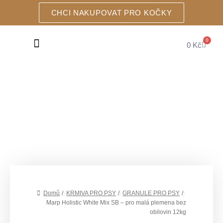
CHCI NAKUPOVAT PRO KOČKY
0
0
Kč
KRMIVA PRO PSY
Domů
/
KRMIVA PRO PSY
/
GRANULE PRO PSY
/
Marp Holistic White Mix SB – pro malá plemena bez
obilovin 12kg