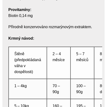
Provitamíny:
Biotin 0,14 mg
Přírodně konzervováno rozmarýnovým extraktem.
Krmný návod:
Štěně
2 – 4
5 – 7
8 – 
(předpokládaná
měsíce
měsíců
měs
váha v
dospělosti)
1 – 4kg
70 –
100 –
80g
90g
90g
dos
5 – 10kg
160 –
195 –
195