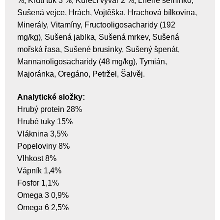
%, Krůtí tuk 3 %, Kuřecí vývar 2 %, Lněné semínko,
Sušená vejce, Hrách, Vojtěška, Hrachová bílkovina,
Minerály, Vitamíny, Fructooligosacharidy (192
mg/kg), Sušená jablka, Sušená mrkev, Sušená
mořská řasa, Sušené brusinky, Sušený špenát,
Mannanoligosacharidy (48 mg/kg), Tymián,
Majoránka, Oregáno, Petržel, Šalvěj.
Analytické složky:
Hrubý protein 28%
Hrubé tuky 15%
Vláknina 3,5%
Popeloviny 8%
Vlhkost 8%
Vápník 1,4%
Fosfor 1,1%
Omega 3 0,9%
Omega 6 2,5%