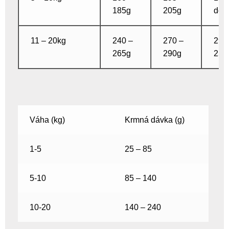
185g
205g
dos
11 – 20kg
240 –
270 –
290
265g
290g
250
Váha (kg)
Krmná dávka (g)
1-5
25 – 85
5-10
85 – 140
10-20
140 – 240