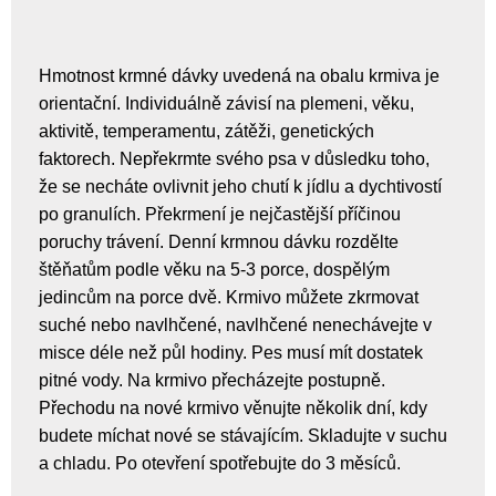
Hmotnost krmné dávky uvedená na obalu krmiva je
orientační. Individuálně závisí na plemeni, věku,
aktivitě, temperamentu, zátěži, genetických
faktorech. Nepřekrmte svého psa v důsledku toho,
že se necháte ovlivnit jeho chutí k jídlu a dychtivostí
po granulích. Překrmení je nejčastější příčinou
poruchy trávení. Denní krmnou dávku rozdělte
štěňatům podle věku na 5-3 porce, dospělým
jedincům na porce dvě. Krmivo můžete zkrmovat
suché nebo navlhčené, navlhčené nenechávejte v
misce déle než půl hodiny. Pes musí mít dostatek
pitné vody. Na krmivo přecházejte postupně.
Přechodu na nové krmivo věnujte několik dní, kdy
budete míchat nové se stávajícím. Skladujte v suchu
a chladu. Po otevření spotřebujte do 3 měsíců.