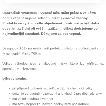
Upozorění: Vzhledem k vysoké míře ruční práce a velkému
počtu variant nejsme schopni držet skladové zásoby.
Produkty se vyrábí podle objednávek, proto může být doba
odeslání až 7 dní při vyšším zatížení, jelikož dodržujeme co
nejkvalitnější standard. Děkujeme za pochopení.
Designový držák na misky tvoří perfektní místo na občerstvení i pro
ty nejmenší. Miska 700 ml.
Velkou výhodou jsou smaltované misky, které lze ohřívat na
sporáku i v mikrovlnce.
výhody smaltu:
při přípravě pokrmů neuvolňuje žádné chemické látky
smalt je zdravotně nezávadný a je vhodný pro děti i alergiky
má velmi dlouhou životnost
má tvrdý neporézní povrch odolný proti poškrábání