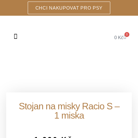
CHCI NAKUPOVAT PRO PSY
0
0
Kč
ŠKRABADLA A DOMEČKY
Stojan na misky Racio S –
1 miska