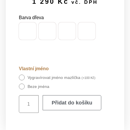
1 290
Kč
vč. DPH
Barva dřeva
Vlastní jméno
Vygravírovat jméno mazlíčka
(
+
100
Kč
)
Beze jména
Přidat do košíku