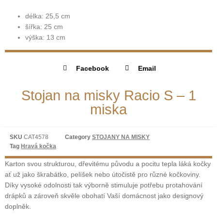
délka: 25,5 cm
šířka: 25 cm
výška: 13 cm
Facebook
Email
Stojan na misky Racio S – 1
miska
SKU
CAT4578
Category
STOJANY NA MISKY
Tag
Hravá kočka
Karton svou strukturou, dřevitému původu a pocitu tepla láká kočky
ať už jako škrabátko, pelíšek nebo útočistě pro různé kočkoviny.
Díky vysoké odolnosti tak výborně stimuluje potřebu protahování
drápků a zároveň skvěle obohatí Vaší domácnost jako designový
doplněk.