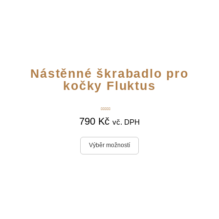
Nástěnné škrabadlo pro
kočky Fluktus
Hodnocení
790
Kč
5.00
z 5
vč. DPH
Výběr možností