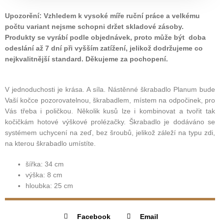
Upozorění: Vzhledem k vysoké míře ruční práce a velkému
počtu variant nejsme schopni držet skladové zásoby.
Produkty se vyrábí podle objednávek, proto může být doba
odeslání až 7 dní při vyšším zatížení, jelikož dodržujeme co
nejkvalitnější standard. Děkujeme za pochopení.
V jednoduchosti je krása. A síla. Nástěnné škrabadlo Planum bude
Vaší kočce pozorovatelnou, škrabadlem, místem na odpočinek, pro
Vás třeba i poličkou. Několik kusů lze i kombinovat a tvořit tak
kočičkám hotové výškové prolézačky. Škrabadlo je dodáváno se
systémem uchycení na zeď, bez šroubů, jelikož záleží na typu zdi,
na kterou škrabadlo umístíte.
šířka: 34 cm
výška: 8 cm
hloubka: 25 cm
Facebook
Email