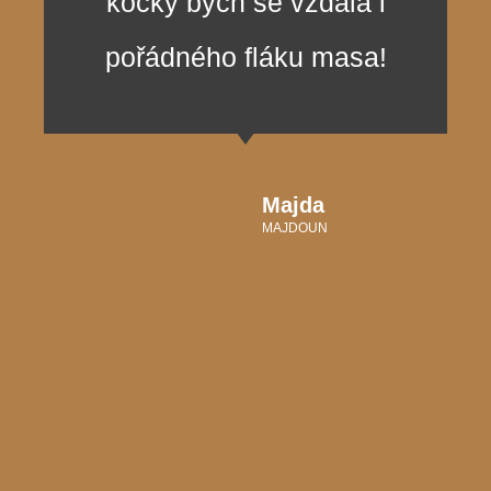
kočky bych se vzdala i
pořádného fláku masa!
Majda
MAJDOUN