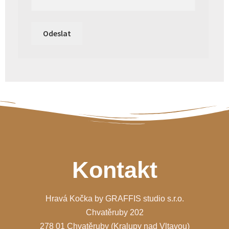
Kontakt
Hravá Kočka by GRAFFIS studio s.r.o.
Chvatěruby 202
278 01 Chvatěruby (Kralupy nad Vltavou)