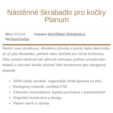
Nástěnné škrabadlo pro kočky
Planum
SKU
CAT1244
Category
NÁSTĚNNÁ ŠKRABADLA
Tag
Hravá kočka
Karton svou strukturou, dřevitému původu a pocitu tepla láká kočky
ať už jako škrabátko, pelíšek nebo útočistě pro různé kočkoviny.
Díky vysoké odolnosti tak výborně stimuluje potřebu protahování
drápků a zároveň skvěle obohatí Vaší domácnost jako designový
doplněk.
100% český výrobek, nejpevnější vlnitá lepenka na trhu
Ekologický materiál, certifikát FSC
Zdravotní nezávadnost, lepidla používaná v potravinářství
Originální konstrukce a design
Vlastní návrh a výroba