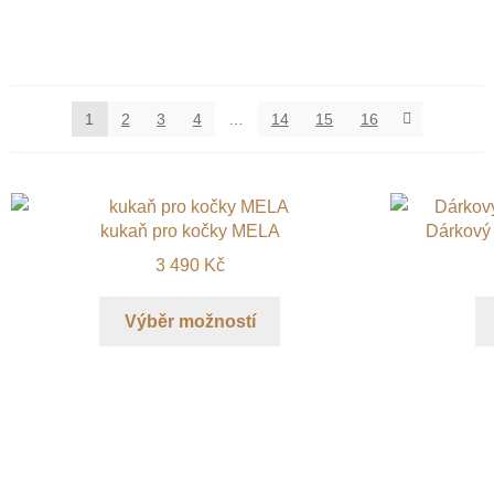
1
2
3
4
…
14
15
16
kukaň pro kočky MELA
Dárkový 
3 490
Kč
Výběr možností