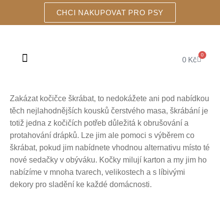
CHCI NAKUPOVAT PRO PSY
0
0
Kč
ŠKRABADLA A DOMEČKY
Zakázat kočičce škrábat, to nedokážete ani pod nabídkou
těch nejlahodnějších kousků čerstvého masa, škrábání je
totiž jedna z kočičích potřeb důležitá k obrušování a
protahování drápků. Lze jim ale pomoci s výběrem co
škrábat, pokud jim nabídnete vhodnou alternativu místo té
nové sedačky v obýváku. Kočky milují karton a my jim ho
nabízíme v mnoha tvarech, velikostech a s líbivými
dekory pro sladění ke každé domácnosti.