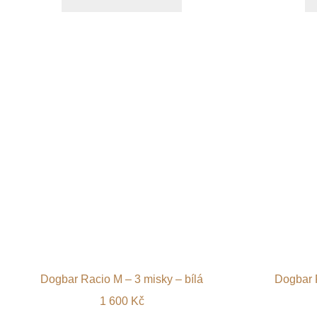
Dogbar Racio M – 3 misky – bílá
Dogbar R
1 600
Kč