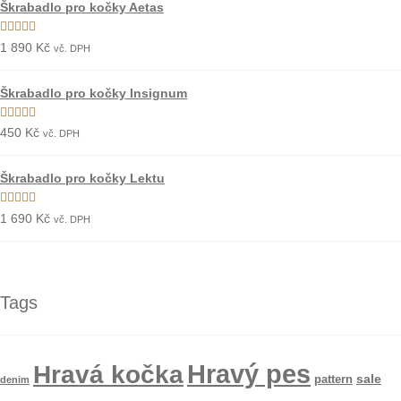
Škrabadlo pro kočky Aetas
Hodnocení
1 890
Kč
vč. DPH
5.00
z 5
Škrabadlo pro kočky Insignum
Hodnocení
450
Kč
vč. DPH
5.00
z 5
Škrabadlo pro kočky Lektu
Hodnocení
1 690
Kč
vč. DPH
5.00
z 5
Tags
Hravý pes
Hravá kočka
sale
pattern
denim