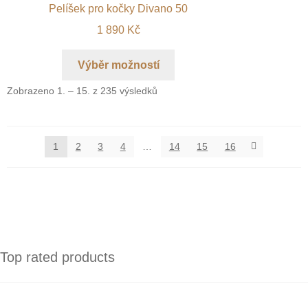
Pelíšek pro kočky Divano 50
1 890
Kč
Výběr možností
Zobrazeno 1. – 15. z 235 výsledků
1
2
3
4
…
14
15
16
Top rated products