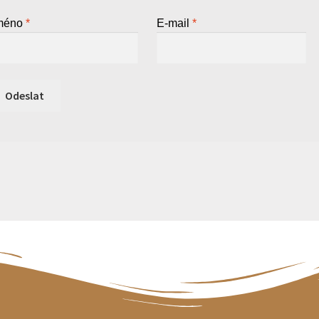
méno
*
E-mail
*