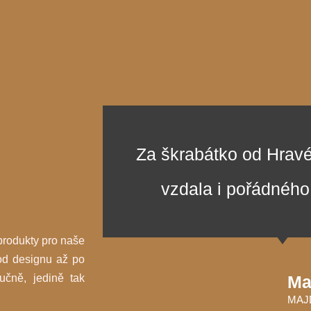
Za škrabátko od Hrav
vzdala i pořádného
produkty pro naše
od designu až po
učně, jedině tak
Ma
MAJ