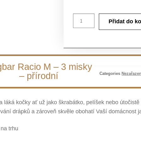
Přidat do k
bar Racio M – 3 misky
– přírodní
Categories
Nezařaze
a láká kočky ať už jako škrabátko, pelíšek nebo útočistě
hování drápků a zároveň skvěle obohatí Vaší domácnost j
 na trhu