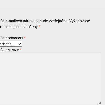
še e-mailová adresa nebude zveřejněna.
Vyžadované
nformace jsou označeny
*
aše hodnocení
*
aše recenze
*