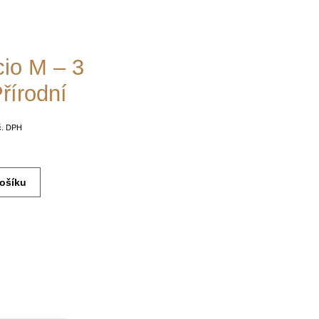
io M – 3
řírodní
č. DPH
košíku