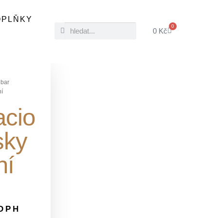
OPLŇKY
0
0
Kč
bar
ní
acio
sky
ní
 DPH