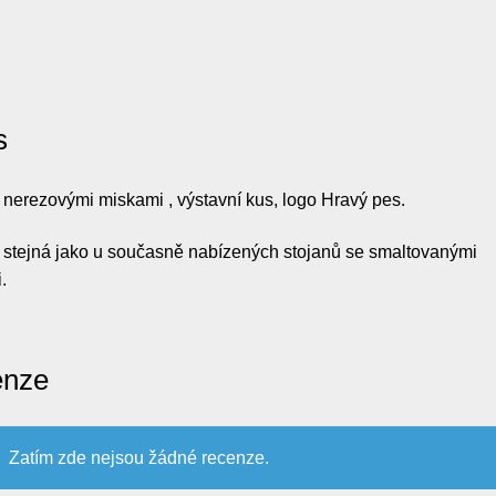
s
 nerezovými miskami , výstavní kus, logo Hravý pes.
t stejná jako u současně nabízených stojanů se smaltovanými
.
enze
Zatím zde nejsou žádné recenze.