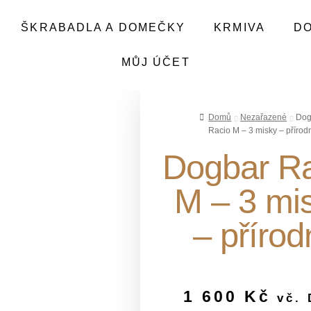
ŠKRABADLA A DOMEČKY
KRMIVA
D
MŮJ ÚČET
Domů
Nezařazené
Dog
Racio M – 3 misky – přírod
Dogbar R
M – 3 mi
– přírod
1 600
Kč
vč.