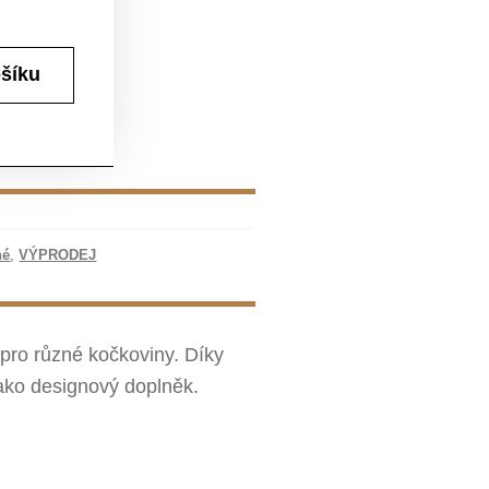
ošíku
né
,
VÝPRODEJ
 pro různé kočkoviny. Díky
ako designový doplněk.