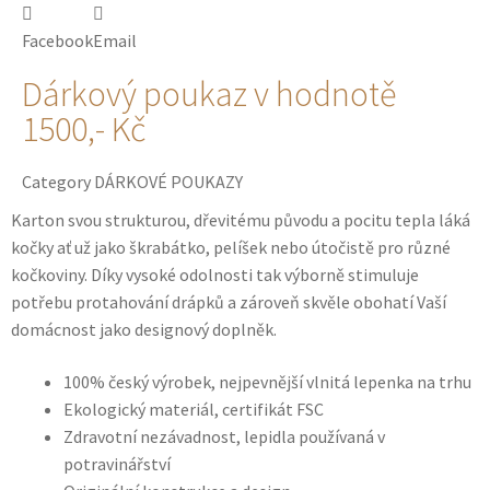
Facebook
Email
Dárkový poukaz v hodnotě
1500,- Kč
Category
DÁRKOVÉ POUKAZY
Karton svou strukturou, dřevitému původu a pocitu tepla láká
kočky ať už jako škrabátko, pelíšek nebo útočistě pro různé
kočkoviny. Díky vysoké odolnosti tak výborně stimuluje
potřebu protahování drápků a zároveň skvěle obohatí Vaší
domácnost jako designový doplněk.
100% český výrobek, nejpevnější vlnitá lepenka na trhu
Ekologický materiál, certifikát FSC
Zdravotní nezávadnost, lepidla používaná v
potravinářství