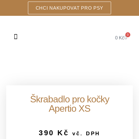
CHCI NAKUPOVAT PRO PSY
0
0
Kč
ŠKRABADLA A DOMEČKY
Škrabadlo pro kočky
Apertio XS
390
Kč
vč. DPH