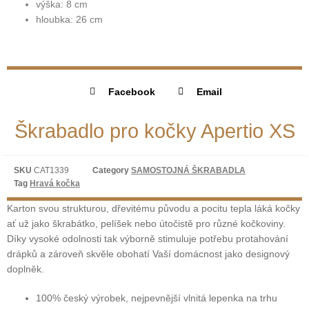
výška: 8 cm
hloubka: 26 cm
Facebook
Email
Škrabadlo pro kočky Apertio XS
SKU
CAT1339
Category
SAMOSTOJNÁ ŠKRABADLA
Tag
Hravá kočka
Karton svou strukturou, dřevitému původu a pocitu tepla láká kočky
ať už jako škrabátko, pelíšek nebo útočistě pro různé kočkoviny.
Díky vysoké odolnosti tak výborně stimuluje potřebu protahování
drápků a zároveň skvěle obohatí Vaší domácnost jako designový
doplněk.
100% český výrobek, nejpevnější vlnitá lepenka na trhu