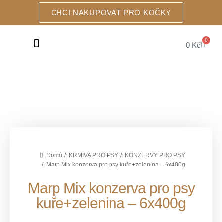
CHCI NAKUPOVAT PRO KOČKY
0
0
Kč
KRMIVA PRO PSY
Domů
/
KRMIVA PRO PSY
/
KONZERVY PRO PSY
/
Marp Mix konzerva pro psy kuře+zelenina – 6x400g
Marp Mix konzerva pro psy
kuře+zelenina – 6x400g