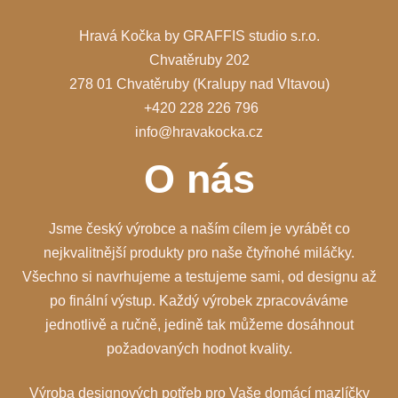
Hravá Kočka by GRAFFIS studio s.r.o.
Chvatěruby 202
278 01 Chvatěruby (Kralupy nad Vltavou)
+420 228 226 796
info@hravakocka.cz
O nás
Jsme český výrobce a naším cílem je vyrábět co
nejkvalitnější produkty pro naše čtyřnohé miláčky.
Všechno si navrhujeme a testujeme sami, od designu až
po finální výstup. Každý výrobek zpracováváme
jednotlivě a ručně, jedině tak můžeme dosáhnout
požadovaných hodnot kvality.
Výroba designových potřeb pro Vaše domácí mazlíčky