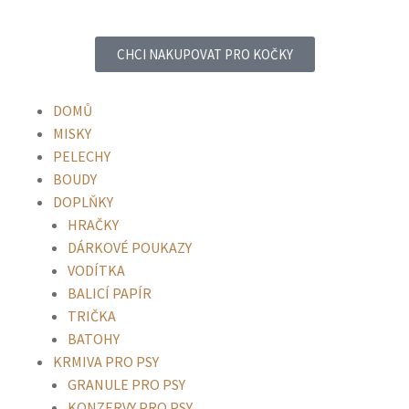
CHCI NAKUPOVAT PRO KOČKY
DOMŮ
MISKY
PELECHY
BOUDY
DOPLŇKY
HRAČKY
DÁRKOVÉ POUKAZY
VODÍTKA
BALICÍ PAPÍR
TRIČKA
BATOHY
KRMIVA PRO PSY
GRANULE PRO PSY
KONZERVY PRO PSY