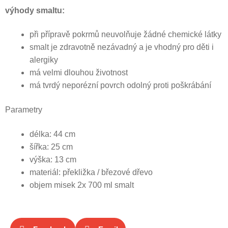
výhody smaltu:
při přípravě pokrmů neuvolňuje žádné chemické látky
smalt je zdravotně nezávadný a je vhodný pro děti i
alergiky
má velmi dlouhou životnost
má tvrdý neporézní povrch odolný proti poškrábání
Parametry
délka: 44 cm
šířka: 25 cm
výška: 13 cm
materiál: překližka / březové dřevo
objem misek 2x 700 ml smalt