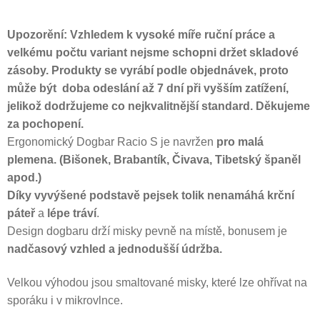
Upozorění: Vzhledem k vysoké míře ruční práce a
velkému počtu variant nejsme schopni držet skladové
zásoby. Produkty se vyrábí podle objednávek, proto
může být doba odeslání až 7 dní při vyšším zatížení,
jelikož dodržujeme co nejkvalitnější standard. Děkujeme
za pochopení.
Ergonomický Dogbar Racio S je navržen
pro malá
plemena. (Bišonek, Brabantík, Čivava, Tibetský španěl
apod.)
Díky vyvýšené podstavě pejsek tolik nenamáhá krční
páteř
a
lépe tráví
.
Design dogbaru drží misky pevně na místě, bonusem je
nadčasový vzhled
a jednodušší údržba.
Velkou výhodou jsou smaltované misky, které lze ohřívat na
sporáku i v mikrovlnce.