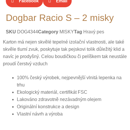
Facebook
Email
Dogbar Racio S – 2 misky
SKU
DOG4344
Category
MISKY
Tag
Hravý pes
Karton má nejen skvělé tepelné izolační vlastnosti, ale také
skvěle tlumí zvuk, poskytuje tak pejskovi tolik důležitý klid a
navíc je prodyšný. Celou boudičkou či pelíškem tak neustále
proudí čerstvý vzduch
100% český výrobek, nejpevnější vlnitá lepenka na
trhu
Ekologický materiál, certifikát FSC
Lakováno zdravotně nezávadným olejem
Originální konstrukce a design
Vlastní návrh a výroba