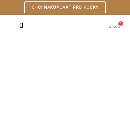
CHCI NAKUPOVAT PRO KOČKY
0
0
Kč
KRMIVA PRO PSY