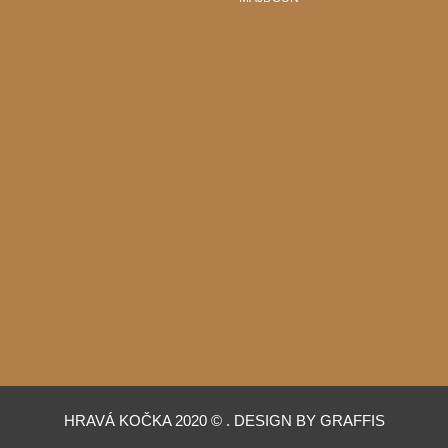
HRAVÁ KOČKA 2020 © . DESIGN BY GRAFFIS