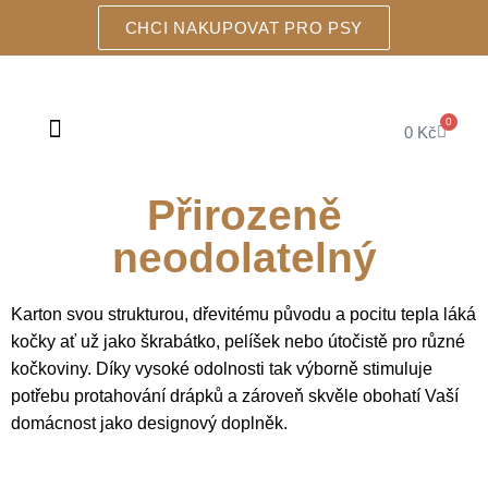
CHCI NAKUPOVAT PRO PSY
0
0
Kč
ŠKRABADLA A DOMEČKY
Přirozeně
neodolatelný
Karton svou strukturou, dřevitému původu a pocitu tepla láká
kočky ať už jako škrabátko, pelíšek nebo útočistě pro různé
kočkoviny. Díky vysoké odolnosti tak výborně stimuluje
potřebu protahování drápků a zároveň skvěle obohatí Vaší
domácnost jako designový doplněk.